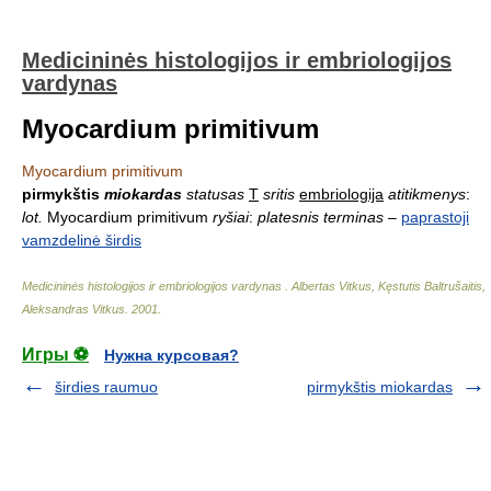
Medicininės histologijos ir embriologijos
vardynas
Myocardium primitivum
Myocardium primitivum
pirmykštis
miokardas
statusas
T
sritis
embriologija
atitikmenys
:
lot.
Myocardium primitivum
ryšiai
:
platesnis terminas
–
paprastoji
vamzdelinė širdis
Medicininės histologijos ir embriologijos vardynas
.
Albertas Vitkus, Kęstutis Baltrušaitis,
Aleksandras Vitkus
.
2001
.
Игры ⚽
Нужна курсовая?
širdies raumuo
pirmykštis miokardas