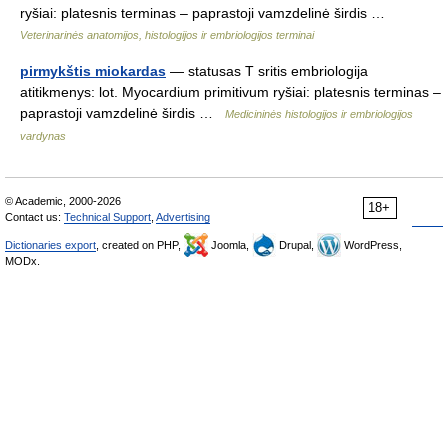
ryšiai: platesnis terminas – paprastoji vamzdelinė širdis …
Veterinarinės anatomijos, histologijos ir embriologijos terminai
pirmykštis miokardas
— statusas T sritis embriologija
atitikmenys: lot. Myocardium primitivum ryšiai: platesnis terminas –
paprastoji vamzdelinė širdis …
Medicininės histologijos ir embriologijos
vardynas
© Academic, 2000-2026
18+
Contact us:
Technical Support
,
Advertising
Dictionaries export
, created on PHP,
Joomla,
Drupal,
WordPress,
MODx.