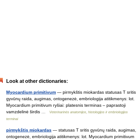
Look at other dictionaries:
Myocardium primitivum
— pirmykštis miokardas statusas T sritis
gyvūnų raida, augimas, ontogenezė, embriologija atitikmenys: lot.
Myocardium primitivum ryšiai: platesnis terminas – paprastoji
vamzdelinė širdis …
Veterinarinės anatomijos, histologijos ir embriologijos
terminai
pirmykštis miokardas
— statusas T sritis gyvūnų raida, augimas,
ontogenezė, embriologija atitikmenys: lot. Myocardium primitivum